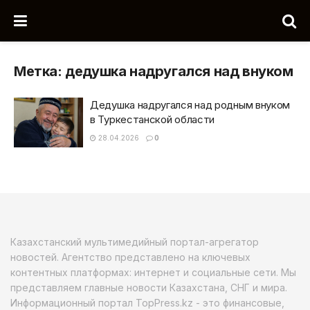
Метка:
дедушка надругался над внуком
Дедушка надругался над родным внуком
в Туркестанской области
28.04.2026
0
Казахстанский мультимедийный портал-агрегатор
новостей. Агентство представлено на ключевых
контентных платформах: интернет и социальные сети. Мы
представляем главные новости Казахстана, СНГ и мира.
Информационный портал TopPress.kz - это финансовые,