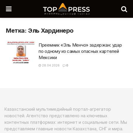
Метка:
Эль Хардинеро
Преемник «Эль Менчо» задержан: удар
по одному из самых опасных картелей
Мексики
28.04.2026
0
Казахстанский мультимедийный портал-агрегатор
новостей. Агентство представлено на ключевых
контентных платформах: интернет и социальные сети. Мы
представляем главные новости Казахстана, СНГ и мира.