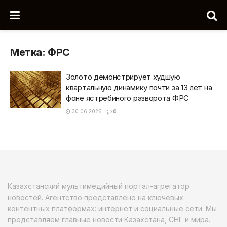
Метка:
ФРС
Золото демонстрирует худшую
квартальную динамику почти за 13 лет на
фоне ястребиного разворота ФРС
30.06.2026
0
Казахстанский мультимедийный портал-агрегатор
новостей. Агентство представлено на ключевых
контентных платформах: интернет и социальные сети. Мы
представляем главные новости Казахстана, СНГ и мира.