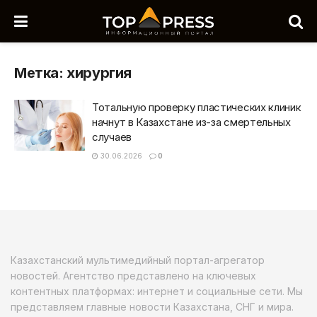
Метка:
хирургия
Тотальную проверку пластических клиник
начнут в Казахстане из-за смертельных
случаев
30.06.2026
0
Казахстанский мультимедийный портал-агрегатор
новостей. Агентство представлено на ключевых
контентных платформах: интернет и социальные сети. Мы
представляем главные новости Казахстана, СНГ и мира.