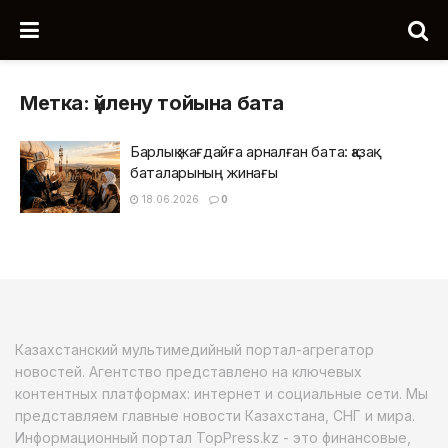
Метка:
үйлену тойына бата
Барлық жағдайға арналған бата: қазақ
баталарының жинағы
18.06.2026
0
Казахстанский мультимедийный портал-агрегатор
новостей. Агентство представлено на ключевых
контентных платформах: интернет и социальные сети. Мы
представляем главные новости Казахстана, СНГ и мира.
Информационный портал TopPress.kz - это финансовые,