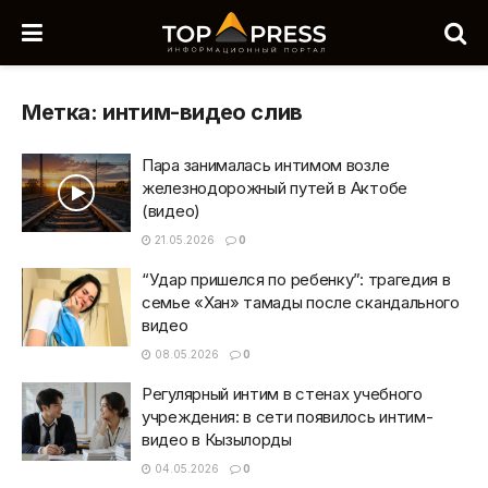
Метка:
интим-видео слив
Пара занималась интимом возле
железнодорожный путей в Актобе
(видео)
21.05.2026
0
“Удар пришелся по ребенку”: трагедия в
семье «Хан» тамады после скандального
видео
08.05.2026
0
Регулярный интим в стенах учебного
учреждения: в сети появилось интим-
видео в Кызылорды
04.05.2026
0