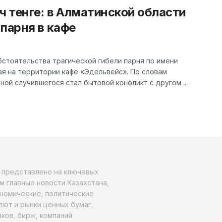
ч тенге: в Алматинской области
парня в кафе
стоятельства трагической гибели парня по имени
ая на территории кафе «Эдельвейс». По словам
ой случившегося стал бытовой конфликт с другом ...
о представлено на ключевых
м главные новости Казахстана,
ономические, политические
алют и рынки ценных бумаг,
ков, бирж, компаний.