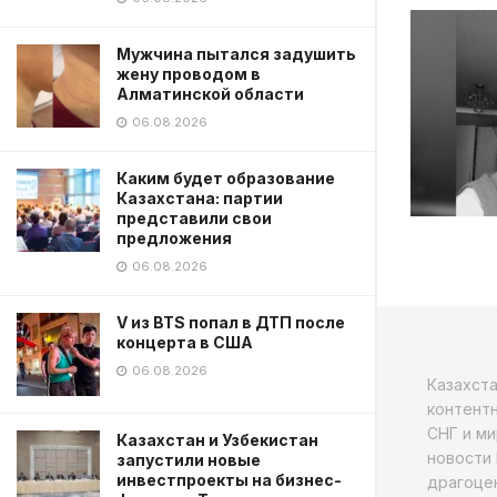
Мужчина пытался задушить
жену проводом в
Алматинской области
06.08.2026
Каким будет образование
Казахстана: партии
представили свои
предложения
06.08.2026
V из BTS попал в ДТП после
концерта в США
06.08.2026
Казахст
контентн
СНГ и ми
Казахстан и Узбекистан
новости 
запустили новые
инвестпроекты на бизнес-
драгоцен