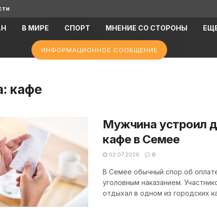
сти
АН
В МИРЕ
СПОРТ
МНЕНИЕ СО СТОРОНЫ
ЕЩ
ИНФОРМАЦИОННОЕ СООБЩЕНИЕ
а:
кафе
Мужчина устроил др
кафе в Семее
02.07.2026
0
В Семее обычный спор об оплате
уголовным наказанием. Участник
отдыхал в одном из городских ка