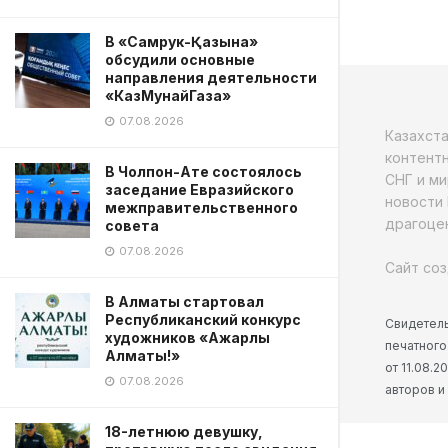
В «Самрук-Қазына»
обсудили основные
направления деятельности
«КазМунайГаза»
07.08.2026
Казахст
контентн
В Чолпон-Ате состоялось
СНГ и ми
заседание Евразийского
новости 
межправительственного
драгоцен
совета
07.08.2026
Сайт соз
В Алматы стартовал
Республиканский конкурс
Свидетель
художников «Ажарлы
печатного
Алматы!»
от 11.08.
07.08.2026
авторов и
18-летнюю девушку,