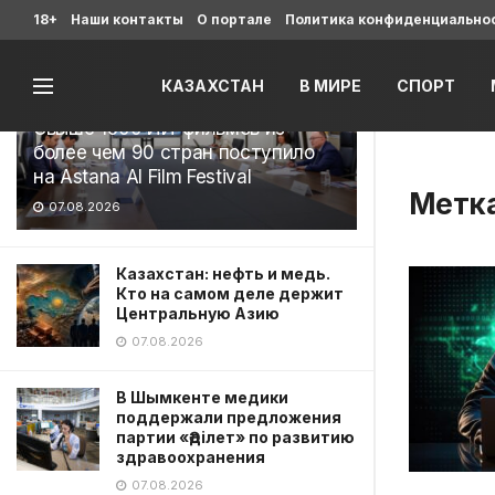
Последние
18+
Наши контакты
О портале
Политика конфиденциально
КАЗАХСТАН
В МИРЕ
СПОРТ
Свыше 1900 ИИ-фильмов из
более чем 90 стран поступило
на Astana AI Film Festival
Метк
07.08.2026
Казахстан: нефть и медь.
Кто на самом деле держит
Центральную Азию
07.08.2026
В Шымкенте медики
поддержали предложения
партии «Әділет» по развитию
здравоохранения
07.08.2026