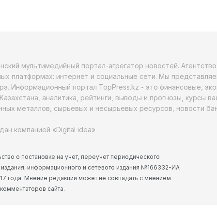
анский мультимедийный портал-агрегатор новостей. Агентств
ых платформах: интернет и социальные сети. Мы представляе
ра. Информационный портал TopPress.kz - это финансовые, эк
Казахстана, аналитика, рейтинги, выводы и прогнозы, курсы в
ных металлов, сырьевых и несырьевых ресурсов, новости бан
дан компанией «Digital idea»
ство о постановке на учет, переучет периодического
 издания, информационного и сетевого издания №166332-ИА
2017 года. Мнение редакции может не совпадать с мнением
 комментаторов сайта.