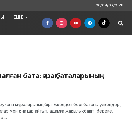
26/08/07/2:26
НЫ
ЕЩЕ
алған бата: қазақ баталарының
ы рухани мұраларының бірі. Ежелден бері батаны үлкендер,
налар мен қонақтар айтып, адамға жақсылық, бақыт, береке,
 ...