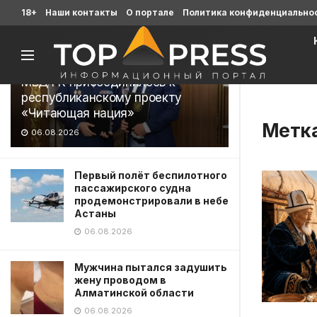
Последние
18+
Наши контакты
О портале
Политика конфиденциально
МВД РК присоединилось к
республиканскому проекту
«Читающая нация»
Метк
06.08.2026
Первый полёт беспилотного
пассажирского судна
продемонстрировали в небе
Астаны
06.08.2026
Мужчина пытался задушить
жену проводом в
Алматинской области
06.08.2026