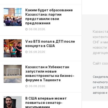
Каким будет образование
Казахстана: партии
представили свои
предложения
06.08.2026
Казахст
контентн
V из BTS попал в ДТП после
СНГ и ми
концерта в США
новости 
06.08.2026
драгоцен
Сайт соз
Казахстан и Узбекистан
запустили новые
инвестпроекты на бизнес-
Свидетель
форуме в Ташкенте
печатного
06.08.2026
от 11.08.
авторов и
В США впервые может
появиться сенатор-
мусульманин