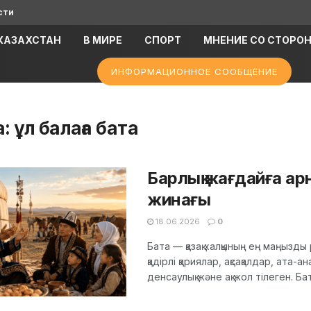
сти
КАЗАХСТАН
В МИРЕ
СПОРТ
МНЕНИЕ СО СТОРО
ИНФОРМАЦИОННОЕ СООБЩЕНИЕ
а:
ұл балаға бата
Барлық жағдайға арн
жинағы
18.06.2026
0
Бата — қазақ халқының ең маңызд
қадірлі қариялар, ақсақалдар, ата-а
денсаулық және ақ жол тілеген. Бата