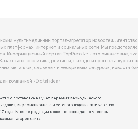
анский мультимедийный портал-агрегатор новостей. Агентств
ых платформах: интернет и социальные сети. Мы представляе
ра. Информационный портал TopPress.kz - это финансовые, эк
Казахстана, аналитика, рейтинги, выводы и прогнозы, курсы в
ных металлов, сырьевых и несырьевых ресурсов, новости бан
дан компанией «Digital idea»
ство о постановке на учет, переучет периодического
 издания, информационного и сетевого издания №166332-ИА
2017 года. Мнение редакции может не совпадать с мнением
 комментаторов сайта.