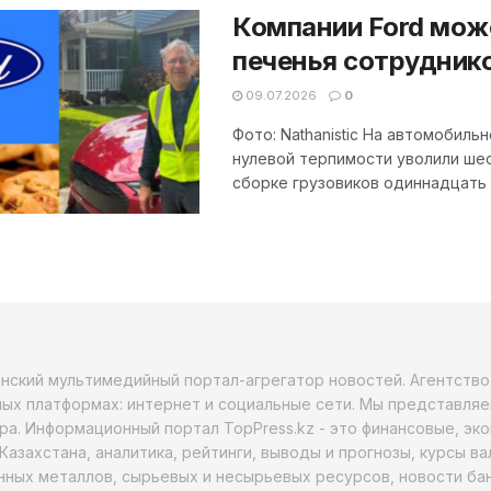
Компании Ford може
печенья сотрудник
09.07.2026
0
Фото: Nathanistic На автомобиль
нулевой терпимости уволили ше
сборке грузовиков одиннадцать л
анский мультимедийный портал-агрегатор новостей. Агентств
ых платформах: интернет и социальные сети. Мы представляе
ра. Информационный портал TopPress.kz - это финансовые, эк
Казахстана, аналитика, рейтинги, выводы и прогнозы, курсы в
ных металлов, сырьевых и несырьевых ресурсов, новости бан