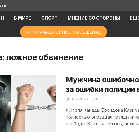
сти
АН
В МИРЕ
СПОРТ
МНЕНИЕ СО СТОРОНЫ
ЕЩ
ИНФОРМАЦИОННОЕ СООБЩЕНИЕ
а:
ложное обвинение
Мужчина ошибочно о
за ошибки полиции 
31.07.2026
0
Жителя Канады Брэндона Клейма
полностью оправдал гражданина 
свободы. Как выяснилось, полиция