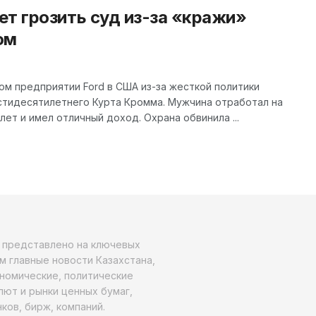
т грозить суд из-за «кражи»
ом
ном предприятии Ford в США из-за жесткой политики
стидесятилетнего Курта Кромма. Мужчина отработал на
ет и имел отличный доход. Охрана обвинила ...
о представлено на ключевых
м главные новости Казахстана,
ономические, политические
алют и рынки ценных бумаг,
ков, бирж, компаний.