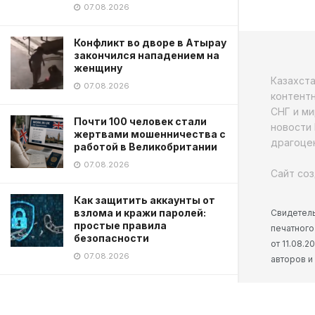
07.08.2026
Конфликт во дворе в Атырау
закончился нападением на
женщину
Казахст
07.08.2026
контентн
СНГ и ми
Почти 100 человек стали
новости 
жертвами мошенничества с
драгоцен
работой в Великобритании
07.08.2026
Сайт соз
Как защитить аккаунты от
взлома и кражи паролей:
Свидетель
простые правила
печатного
безопасности
от 11.08.
07.08.2026
авторов и
Парень в костюме Смерти
пугал пациентов больницы в