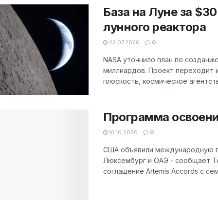
База на Луне за $3
лунного реактора
22.07.2026
0
NASA уточнило план по создани
миллиардов. Проект переходит и
плоскость, космическое агентст
Программа освоени
16.10.2020
0
США объявили международную пр
Люксембург и ОАЭ - сообщает To
соглашение Artemis Accords с сем