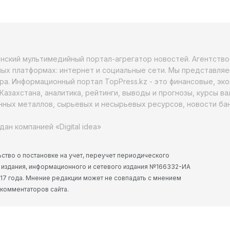
анский мультимедийный портал-агрегатор новостей. Агентств
ых платформах: интернет и социальные сети. Мы представляе
ра. Информационный портал TopPress.kz - это финансовые, эк
Казахстана, аналитика, рейтинги, выводы и прогнозы, курсы в
ных металлов, сырьевых и несырьевых ресурсов, новости бан
дан компанией «Digital idea»
ство о постановке на учет, переучет периодического
 издания, информационного и сетевого издания №166332-ИА
2017 года. Мнение редакции может не совпадать с мнением
 комментаторов сайта.