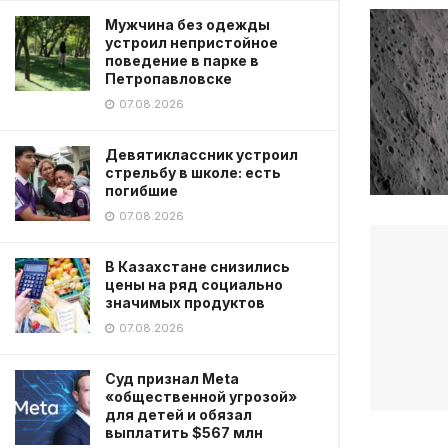
Мужчина без одежды
устроил непристойное
поведение в парке в
Петропавловске
07.08.2026
Девятиклассник устроил
стрельбу в школе: есть
погибшие
07.08.2026
В Казахстане снизились
цены на ряд социально
значимых продуктов
07.08.2026
Суд признал Meta
«общественной угрозой»
для детей и обязал
выплатить $567 млн