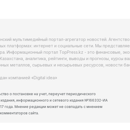
анский мультимедийный портал-агрегатор новостей. Агентств
ых платформах: интернет и социальные сети. Мы представляе
ра. Информационный портал TopPress.kz - это финансовые, эк
Казахстана, аналитика, рейтинги, выводы и прогнозы, курсы в
ных металлов, сырьевых и несырьевых ресурсов, новости бан
дан компанией «Digital idea»
ство о постановке на учет, переучет периодического
 издания, информационного и сетевого издания №166332-ИА
2017 года. Мнение редакции может не совпадать с мнением
 комментаторов сайта.