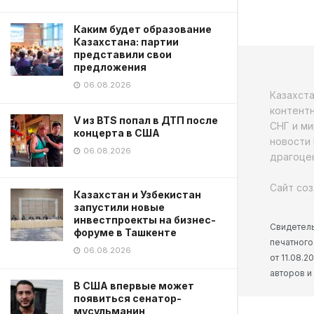
Каким будет образование
Казахстана: партии
представили свои
предложения
06.08.2026
Казахст
контентн
V из BTS попал в ДТП после
СНГ и ми
концерта в США
новости 
06.08.2026
драгоцен
Сайт соз
Казахстан и Узбекистан
запустили новые
инвестпроекты на бизнес-
Свидетель
форуме в Ташкенте
печатного
06.08.2026
от 11.08.
авторов и
В США впервые может
появиться сенатор-
мусульманин