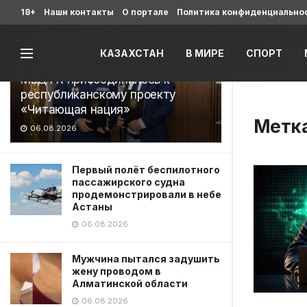
Последние
18+
Наши контакты
О портале
Политика конфиденциально
КАЗАХСТАН
В МИРЕ
СПОРТ
МВД РК присоединилось к
республиканскому проекту
«Читающая нация»
Метк
06.08.2026
Первый полёт беспилотного
пассажирского судна
продемонстрировали в небе
Астаны
06.08.2026
Мужчина пытался задушить
жену проводом в
Алматинской области
06.08.2026