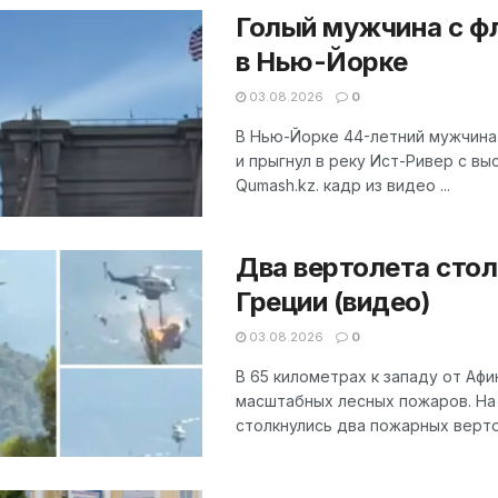
Голый мужчина с ф
в Нью-Йорке
03.08.2026
0
В Нью-Йорке 44-летний мужчина 
и прыгнул в реку Ист-Ривер с в
Qumash.kz. кадр из видео ...
Два вертолета стол
Греции (видео)
03.08.2026
0
В 65 километрах к западу от Аф
масштабных лесных пожаров. На 
столкнулись два пожарных вертол