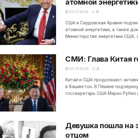
атомной энергетик
23.07.2026
0
США и Саудовская Аравия подпи
атомной энергетики, а также док
Министерстве энергетики США, э
СМИ: Глава Китая г
20.07.2026
0
Китай и США продолжают активн
в Вашингтон. В Пекине подчеркн
госсекретарь США Марко Рубио ра
Девушка пошла на э
отцом