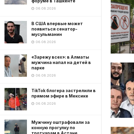
форуме в Ташкенте
06.08.2026
В США впервые может
появиться сенатор-
мусульманин
06.08.2026
«Зарежу всех»: в Алматы
мужчина напал на детей в
парке
06.08.2026
TikTok блогера застрелили в
прямом эфире в Мексике
06.08.2026
Мужчину оштрафовали за
конную прогулку по
тротуарам в Астане