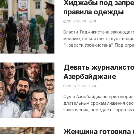
Хиджабы под запре
правила одежды
28.07.2026
0
Власти Таджикистана законодате
мнению, не соответствует нацио
"Новости Узбекистана". Под огра
Девять журналистов
Азербайджане
28.07.2026
0
Суд в Азербайджане приговорил 
длительным срокам лишения сво
заключения, передает Toppress со
Женщина готовила б