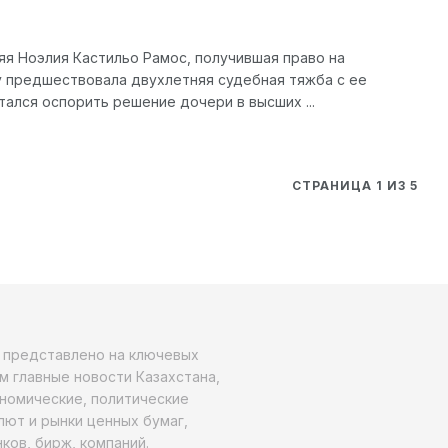
няя Ноэлия Кастильо Рамос, получившая право на
 предшествовала двухлетняя судебная тяжба с ее
ался оспорить решение дочери в высших ...
СТРАНИЦА 1 ИЗ 5
о представлено на ключевых
м главные новости Казахстана,
ономические, политические
алют и рынки ценных бумаг,
ков, бирж, компаний.