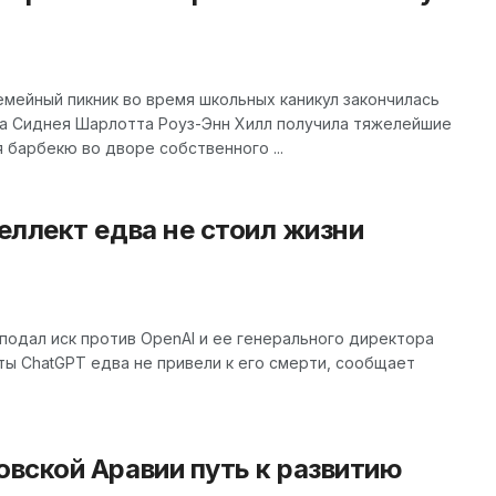
емейный пикник во время школьных каникул закончилась
ца Сиднея Шарлотта Роуз-Энн Хилл получила тяжелейшие
я барбекю во дворе собственного ...
еллект едва не стоил жизни
одал иск против OpenAI и ее генерального директора
еты ChatGPT едва не привели к его смерти, сообщает
вской Аравии путь к развитию