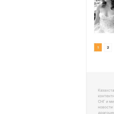
1
2
Казахст
контентн
СНГ и ми
новости 
драгоцен