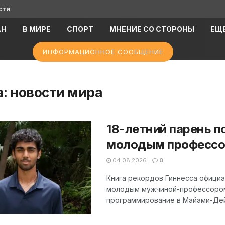
сти
АН
В МИРЕ
СПОРТ
МНЕНИЕ СО СТОРОНЫ
ЕЩ
ИНФОРМАЦИОННОЕ СООБЩЕНИЕ
а:
новости мира
18-летний парень п
молодым профессо
04.08.2026
0
Книга рекордов Гиннесса официа
молодым мужчиной-профессором 
программирование в Майами-Дейд 