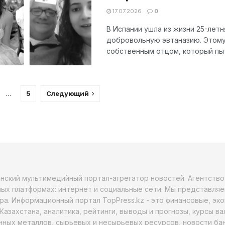
17.07.2026
0
В Испании ушла из жизни 25-лет
добровольную эвтаназию. Этому
собственным отцом, который пыт
…
5
Следующий
анский мультимедийный портал-агрегатор новостей. Агентств
ых платформах: интернет и социальные сети. Мы представляе
ра. Информационный портал TopPress.kz - это финансовые, эк
Казахстана, аналитика, рейтинги, выводы и прогнозы, курсы в
ных металлов, сырьевых и несырьевых ресурсов, новости бан