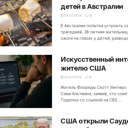
детей в Австралии
24.07.2026
0
В Австралии попытка устроить с
трагедией. 38-летняя жительни
ожоги на глазах у детей, развод
Искусственный инт
жителю США
23.07.2026
0
Житель Флориды Скотт Уинтерс п
Сэма Альтмана, заявив, что сов
Toppress со ссылкой на CBS ...
США открыли Саудо