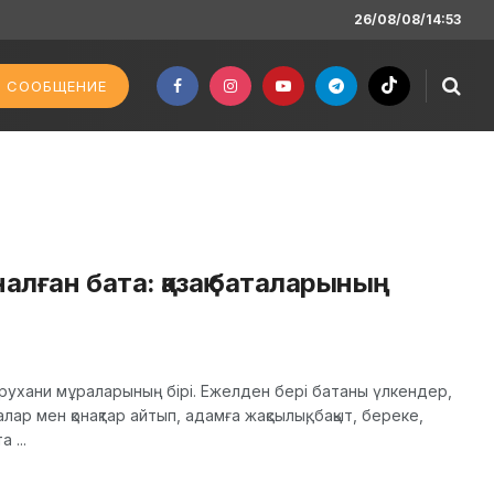
26/08/08/14:53
 СООБЩЕНИЕ
алған бата: қазақ баталарының
ы рухани мұраларының бірі. Ежелден бері батаны үлкендер,
налар мен қонақтар айтып, адамға жақсылық, бақыт, береке,
 ...