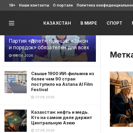
Последние
18+
Наши контакты
О портале
Политика конфиденциально
КАЗАХСТАН
В МИРЕ
СПОРТ
Партия «Әділет»: принцип «Закон
и порядок» обязателен для всех
Метк
08.08.2026
Свыше 1900 ИИ-фильмов из
более чем 90 стран
поступило на Astana AI Film
Festival
07.08.2026
Казахстан: нефть и медь.
Кто на самом деле держит
Центральную Азию
07.08.2026