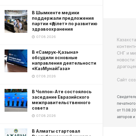
В Шымкенте медики
поддержали предложения
партии «Әділет» по развитию
здравоохранения
07.08.2026
Казахст
контентн
В «Самрук-Қазына»
СНГ и ми
обсудили основные
новости 
направления деятельности
драгоцен
«КазМунайГаза»
07.08.2026
Сайт соз
В Чолпон-Ате состоялось
Свидетель
заседание Евразийского
межправительственного
печатного
совета
от 11.08.
07.08.2026
авторов и
В Алматы стартовал