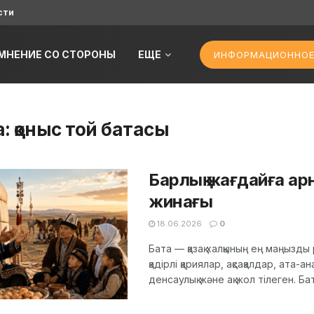
сти
МНЕНИЕ СО СТОРОНЫ
ЕЩЕ
ИНФОРМАЦИОННОЕ
а:
қоныс той батасы
Барлық жағдайға арн
жинағы
18.06.2026
0
Бата — қазақ халқының ең маңызд
қадірлі қариялар, ақсақалдар, ата-а
денсаулық және ақ жол тілеген. Бата