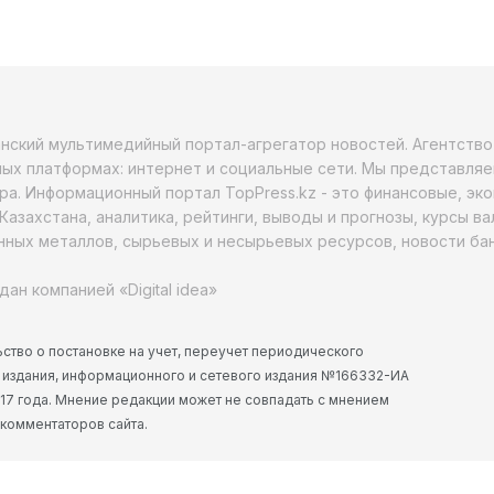
анский мультимедийный портал-агрегатор новостей. Агентств
ых платформах: интернет и социальные сети. Мы представляе
ра. Информационный портал TopPress.kz - это финансовые, эк
Казахстана, аналитика, рейтинги, выводы и прогнозы, курсы в
ных металлов, сырьевых и несырьевых ресурсов, новости бан
дан компанией «Digital idea»
ство о постановке на учет, переучет периодического
 издания, информационного и сетевого издания №166332-ИА
2017 года. Мнение редакции может не совпадать с мнением
 комментаторов сайта.