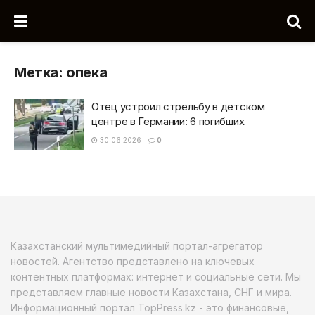
Метка:
опека
Отец устроил стрельбу в детском
центре в Германии: 6 погибших
30.06.2026
0
Казахстанский мультимедийный портал-агрегатор
новостей. Агентство представлено на ключевых
контентных платформах: интернет и социальные сети. Мы
представляем главные новости Казахстана, СНГ и мира.
Информационный портал TopPress.kz - это финансовые,