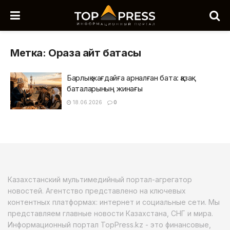
Метка:
Ораза айт батасы
Барлық жағдайға арналған бата: қазақ
баталарының жинағы
18.06.2026
0
Казахстанский мультимедийный портал-агрегатор
новостей. Агентство представлено на ключевых
контентных платформах: интернет и социальные сети. Мы
представляем главные новости Казахстана, СНГ и мира.
Информационный портал TopPress.kz - это финансовые,