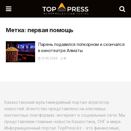
Метка:
первая помощь
Парень подавился попкорном и скончался
в кинотеатре Алматы
21.05.2026
0
Казахстанский мультимедийный портал-агрегатор
новостей. Агентство представлено на ключевых
контентных платформах: интернет и социальные сети. Мы
представляем главные новости Казахстана, СНГ и мира.
Информационный портал TopPress.kz - это финансовые,