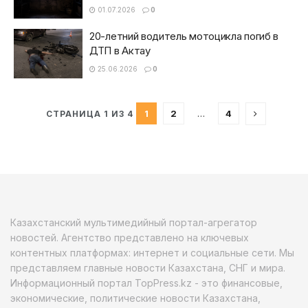
01.07.2026
0
20-летний водитель мотоцикла погиб в
ДТП в Актау
25.06.2026
0
1
2
…
4
СТРАНИЦА 1 ИЗ 4
Казахстанский мультимедийный портал-агрегатор
новостей. Агентство представлено на ключевых
контентных платформах: интернет и социальные сети. Мы
представляем главные новости Казахстана, СНГ и мира.
Информационный портал TopPress.kz - это финансовые,
экономические, политические новости Казахстана,