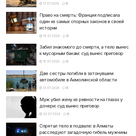
17.07.2026
0
Право на смерть: Франция подписала
один из самых спорных законов в своей
истории
16.07.2026
0
Забил знакомого до смерти, а тело вынес
к мусорным бакам: суд вынес приговор
15.07.2026
0
Две сестры погибли в затонувшем
автомобиле в Акмолинской области
13.07.2026
0
Муж убил жену из ревности на глазах у
дочери: суд вынес приговор
02.07.2026
0
Спрятал тело в подвале: в Алматы
расследуют загадочную гибель мужчины