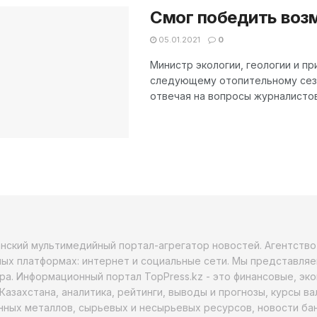
Смог победить воз
05.01.2021
0
Министр экологии, геологии и п
следующему отопительному сезон
отвечая на вопросы журналистов, 
анский мультимедийный портал-агрегатор новостей. Агентств
ых платформах: интернет и социальные сети. Мы представляе
ра. Информационный портал TopPress.kz - это финансовые, эк
Казахстана, аналитика, рейтинги, выводы и прогнозы, курсы в
ных металлов, сырьевых и несырьевых ресурсов, новости бан