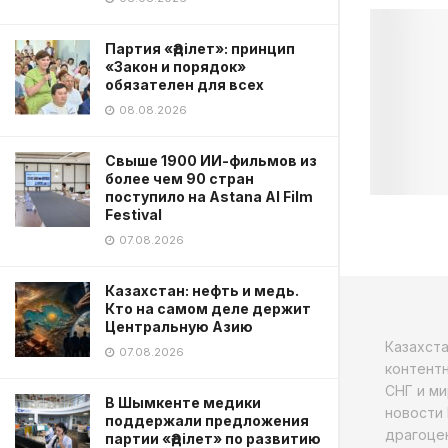
Партия «Әділет»: принцип
«Закон и порядок»
обязателен для всех
08.08.2026
Свыше 1900 ИИ-фильмов из
более чем 90 стран
поступило на Astana AI Film
Festival
07.08.2026
Казахстан: нефть и медь.
Кто на самом деле держит
Центральную Азию
Казахст
07.08.2026
контентн
СНГ и ми
В Шымкенте медики
новости 
поддержали предложения
драгоцен
партии «Әділет» по развитию