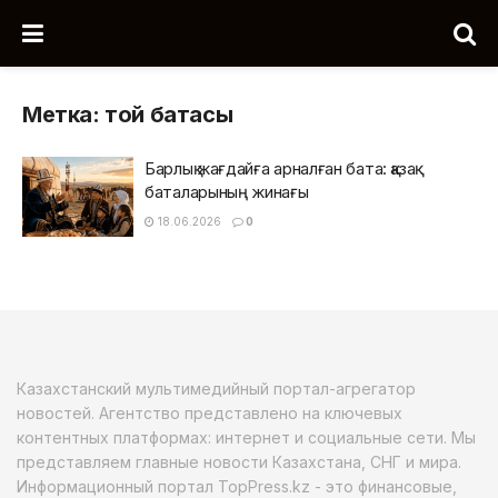
Метка:
той батасы
Барлық жағдайға арналған бата: қазақ
баталарының жинағы
18.06.2026
0
Казахстанский мультимедийный портал-агрегатор
новостей. Агентство представлено на ключевых
контентных платформах: интернет и социальные сети. Мы
представляем главные новости Казахстана, СНГ и мира.
Информационный портал TopPress.kz - это финансовые,