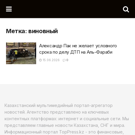
Метка:
виновный
Александр Пак не желает условного
срока по делу ДТП на Аль-Фараби
15.06.2026
0
Казахстанский мультимедийный портал-агрегатор
новостей. Агентство представлено на ключевых
контентных платформах: интернет и социальные сети. Мы
представляем главные новости Казахстана, СНГ и мира.
Информационный портал TopPress.kz - это финансовые,