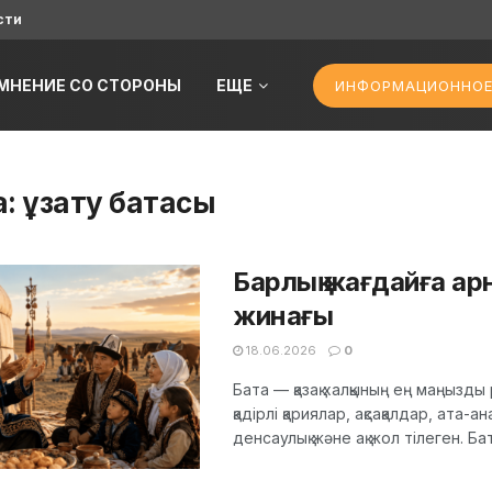
сти
МНЕНИЕ СО СТОРОНЫ
ЕЩЕ
ИНФОРМАЦИОННОЕ
а:
ұзату батасы
Барлық жағдайға арн
жинағы
18.06.2026
0
Бата — қазақ халқының ең маңызд
қадірлі қариялар, ақсақалдар, ата-а
денсаулық және ақ жол тілеген. Бата