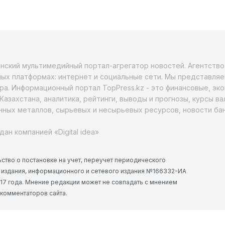
анский мультимедийный портал-агрегатор новостей. Агентств
ых платформах: интернет и социальные сети. Мы представляе
ра. Информационный портал TopPress.kz - это финансовые, эк
Казахстана, аналитика, рейтинги, выводы и прогнозы, курсы в
ных металлов, сырьевых и несырьевых ресурсов, новости бан
дан компанией «Digital idea»
ство о постановке на учет, переучет периодического
 издания, информационного и сетевого издания №166332-ИА
2017 года. Мнение редакции может не совпадать с мнением
 комментаторов сайта.