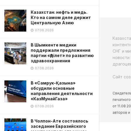
Казахстан: нефть и медь.
Кто на самом деле держит
Центральную Азию
07.08.2026
Казахст
контентн
В Шымкенте медики
поддержали предложения
СНГ и ми
партии «Әділет» по развитию
новости 
здравоохранения
драгоцен
07.08.2026
Сайт соз
В «Самрук-Қазына»
обсудили основные
Свидетель
направления деятельности
«КазМунайГаза»
печатного
от 11.08.
07.08.2026
авторов и
В Чолпон-Ате состоялось
заседание Евразийского