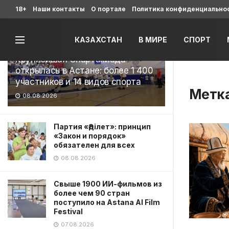
Последние
18+
Наши контакты
О портале
Политика конфиденциально
КАЗАХСТАН
В МИРЕ
СПОРТ
Крупнейшая Спартакиада
открылась в Астане: более 1 400
участников и 14 видов спорта
Метк
08.08.2026
Партия «Әділет»: принцип
«Закон и порядок»
обязателен для всех
08.08.2026
Свыше 1900 ИИ-фильмов из
более чем 90 стран
поступило на Astana AI Film
Festival
07.08.2026