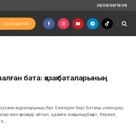
26/08/08/18:08
 СООБЩЕНИЕ
алған бата: қазақ баталарының
ы рухани мұраларының бірі. Ежелден бері батаны үлкендер,
налар мен қонақтар айтып, адамға жақсылық, бақыт, береке,
 ...