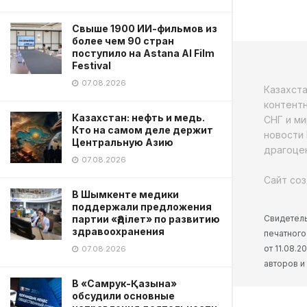
Свыше 1900 ИИ-фильмов из
более чем 90 стран
поступило на Astana AI Film
Festival
07.08.2026
Казахст
контентн
Казахстан: нефть и медь.
СНГ и ми
Кто на самом деле держит
новости 
Центральную Азию
драгоцен
07.08.2026
Сайт соз
В Шымкенте медики
поддержали предложения
Свидетель
партии «Әділет» по развитию
здравоохранения
печатного
от 11.08.
07.08.2026
авторов и
В «Самрук-Қазына»
обсудили основные