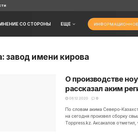
сти
МНЕНИЕ СО СТОРОНЫ
ЕЩЕ
ИНФОРМАЦИОННОЕ
а:
завод имени кирова
О производстве ноу
рассказал аким рег
08.12.2020
0
По словам акима Северо-Казахст
на сегодня произвел сборку св
Toppress.kz. Аксакалов отметил,