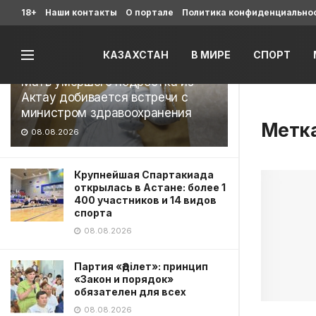
Последние
18+
Наши контакты
О портале
Политика конфиденциально
КАЗАХСТАН
В МИРЕ
СПОРТ
Мать умершего подростка из
Актау добивается встречи с
министром здравоохранения
Метк
08.08.2026
Крупнейшая Спартакиада
открылась в Астане: более 1
400 участников и 14 видов
спорта
08.08.2026
Партия «Әділет»: принцип
«Закон и порядок»
обязателен для всех
08.08.2026