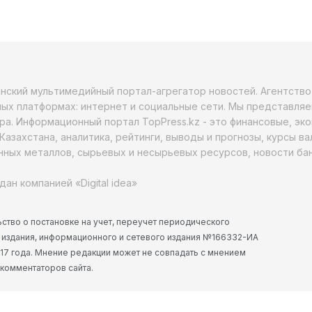
анский мультимедийный портал-агрегатор новостей. Агентств
ых платформах: интернет и социальные сети. Мы представляе
ра. Информационный портал TopPress.kz - это финансовые, эк
Казахстана, аналитика, рейтинги, выводы и прогнозы, курсы в
ных металлов, сырьевых и несырьевых ресурсов, новости бан
дан компанией «Digital idea»
ство о постановке на учет, переучет периодического
 издания, информационного и сетевого издания №166332-ИА
2017 года. Мнение редакции может не совпадать с мнением
 комментаторов сайта.