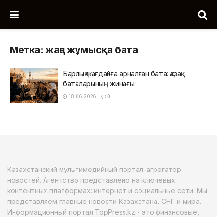
Метка:
жаңа жұмысқа бата
Барлық жағдайға арналған бата: қазақ
баталарының жинағы
18.06.2026
0
Казахстанский мультимедийный портал-агрегатор
новостей. Агентство представлено на ключевых
контентных платформах: интернет и социальные сети. Мы
представляем главные новости Казахстана, СНГ и мира.
Информационный портал TopPress.kz - это финансовые,