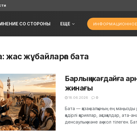
сти
МНЕНИЕ СО СТОРОНЫ
ЕЩЕ
ИНФОРМАЦИОННОЕ
а:
жас жұбайларға бата
Барлық жағдайға арн
жинағы
18.06.2026
0
Бата — қазақ халқының ең маңызд
қадірлі қариялар, ақсақалдар, ата-а
денсаулық және ақ жол тілеген. Бата