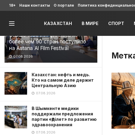
Последние
18+
Наши контакты
О портале
Политика конфиденциально
КАЗАХСТАН
В МИРЕ
СПОРТ
Свыше 1900 ИИ-фильмов из
более чем 90 стран поступило
на Astana AI Film Festival
Метк
07.08.2026
Казахстан: нефть и медь.
Кто на самом деле держит
Центральную Азию
07.08.2026
В Шымкенте медики
поддержали предложения
партии «Әділет» по развитию
здравоохранения
07.08.2026