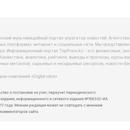
анский мультимедийный портал-агрегатор новостей. Агентств
ых платформах: интернет и социальные сети. Мы представляе
ра. Информационный портал TopPress.kz - это финансовые, эк
Казахстана, аналитика, рейтинги, выводы и прогнозы, курсы в
ных металлов, сырьевых и несырьевых ресурсов, новости бан
дан компанией «Digital idea»
ство о постановке на учет, переучет периодического
 издания, информационного и сетевого издания №166332-ИА
2017 года. Мнение редакции может не совпадать с мнением
 комментаторов сайта.