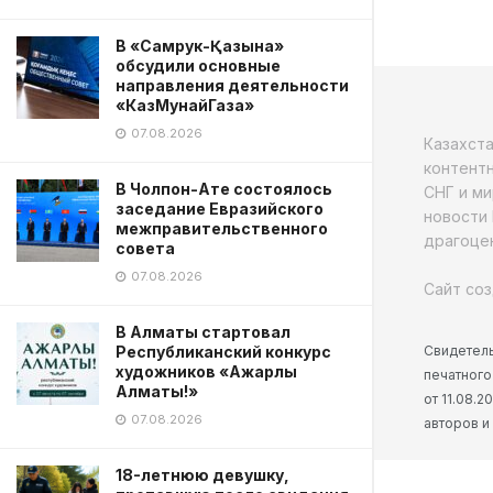
В «Самрук-Қазына»
обсудили основные
направления деятельности
«КазМунайГаза»
07.08.2026
Казахст
контентн
В Чолпон-Ате состоялось
СНГ и ми
заседание Евразийского
новости 
межправительственного
драгоцен
совета
07.08.2026
Сайт соз
В Алматы стартовал
Свидетель
Республиканский конкурс
художников «Ажарлы
печатного
Алматы!»
от 11.08.
07.08.2026
авторов и
18-летнюю девушку,