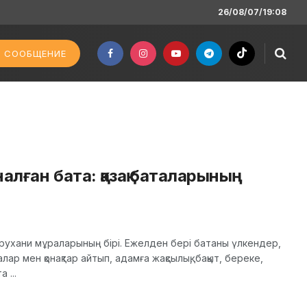
26/08/07/19:08
 СООБЩЕНИЕ
алған бата: қазақ баталарының
ы рухани мұраларының бірі. Ежелден бері батаны үлкендер,
налар мен қонақтар айтып, адамға жақсылық, бақыт, береке,
 ...