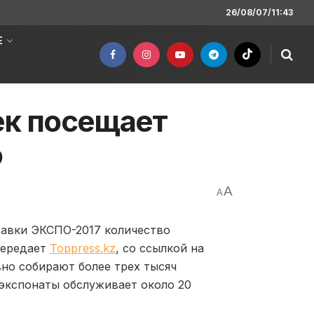
26/08/07/11:43
Е
ек посещает
о
A
A
авки ЭКСПО-2017 количество
передает
Toppress.kz
, со ссылкой на
но собирают более трех тысяч
экспонаты обслуживает около 20