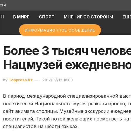
сти
АН
В МИРЕ
СПОРТ
МНЕНИЕ СО СТОРОНЫ
ЕЩ
ИНФОРМАЦИОННОЕ СООБЩЕНИЕ
Более 3 тысяч челов
Нацмузей ежедневн
by
Toppress.kz
2017/07/12 18:00
В период международной специализированной выст
посетителей Национального музея резко возросло, 
сайт акимата столицы. Музейные экскурсии ежеднев
посетителей. Такой поток желающих посмотреть на 
специалистов на шести языках.