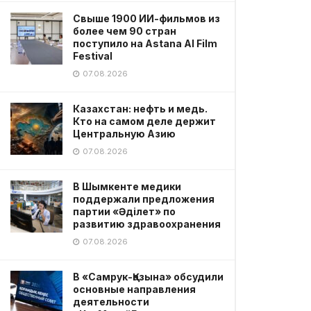
Свыше 1900 ИИ-фильмов из
более чем 90 стран
поступило на Astana AI Film
Festival
07.08.2026
Казахстан: нефть и медь.
Кто на самом деле держит
Центральную Азию
07.08.2026
В Шымкенте медики
поддержали предложения
партии «Әділет» по
развитию здравоохранения
07.08.2026
В «Самрук-Қазына» обсудили
основные направления
деятельности