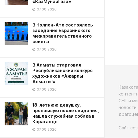
«КазМунайГаза»
07.08.2026
В Чолпон-Ате состоялось
заседание Евразийского
межправительственного
совета
07.08.2026
В Алматы стартовал
Республиканский конкурс
художников «Ажарлы
Алматы!»
Казахст
07.08.2026
контентн
СНГ и ми
18-летнюю девушку,
новости 
пропавшую после свидания,
драгоцен
нашла служебная собака в
Караганде
Сайт соз
07.08.2026