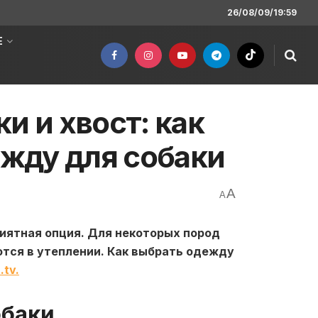
26/08/09/19:59
Е
и и хвост: как
жду для собаки
A
A
риятная опция. Для некоторых пород
ся в утеплении. Как выбрать одежду
.tv.
обаки