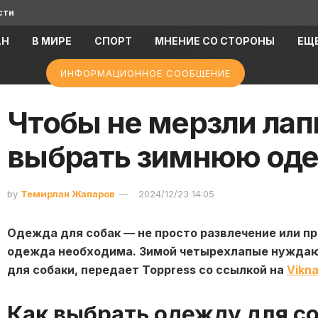
сти
АН
В МИРЕ
СПОРТ
МНЕНИЕ СО СТОРОНЫ
ЕЩ
ИНФОРМАЦИОННОЕ СООБЩЕНИЕ
Чтобы не мерзли лапк
выбрать зимнюю оде
by
Темирлан Жапаров
2024/12/23 14:05
Одежда для собак — не просто развлечение или п
одежда необходима. Зимой четырехлапые нуждают
для собаки, передает Toppress со ссылкой на
Vikna
Как выбрать одежду для с