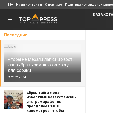
18+
Наши контакты
О портале
Политика конфиденциально
КАЗАХСТ
Последние
Чтобы не мерзли лапки и хвост:
как выбрать зимнюю одежду
для собаки
23.12.2024
«Құрылтайға жол»:
известный казахстанский
ультрамарафонец
преодолеет 1300
километров, чтобы