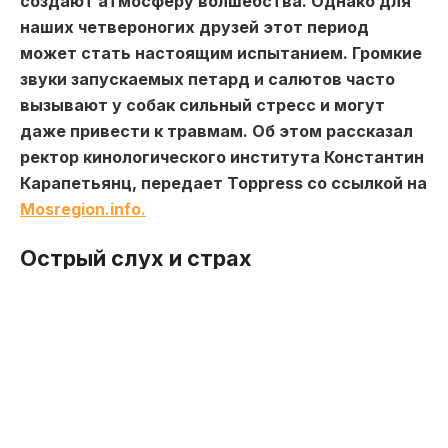
создают атмосферу волшебства. Однако для
наших четвероногих друзей этот период
может стать настоящим испытанием. Громкие
звуки запускаемых петард и салютов часто
вызывают у собак сильный стресс и могут
даже привести к травмам. Об этом рассказал
ректор кинологического института Константин
Карапетьянц, передает Toppress со ссылкой на
Мosregion.info.
Острый слух и страх
По словам эксперта, слух у собак в несколько
раз острее, чем у людей. Например, если
взрослый человек может услышать шепот на
расстоянии 5-6 метров, то собака уловит его с
расстояния 30 метров. Это означает, что
громкие звуки, которые для нас могут