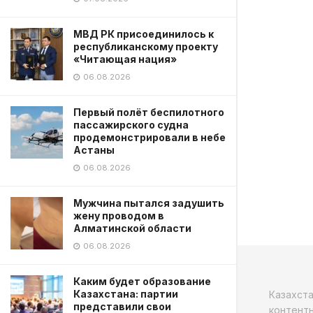
МВД РК присоединилось к
республиканскому проекту
«Читающая нация»
06.08.2026
Первый полёт беспилотного
пассажирского судна
продемонстрировали в небе
Астаны
06.08.2026
Мужчина пытался задушить
жену проводом в
Алматинской области
06.08.2026
Каким будет образование
Казахстана: партии
Казахст
представили свои
контентн