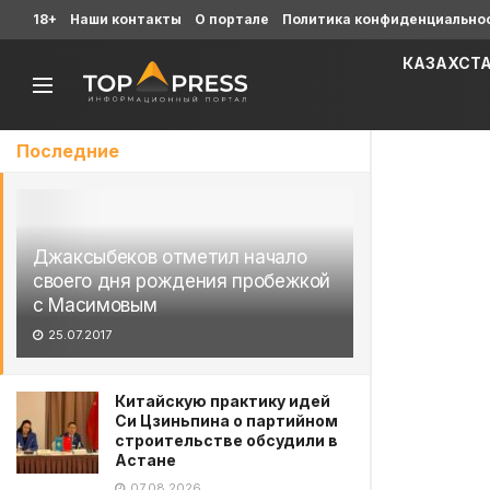
18+
Наши контакты
О портале
Политика конфиденциально
КАЗАХСТ
Последние
Джаксыбеков отметил начало
своего дня рождения пробежкой
с Масимовым
25.07.2017
Китайскую практику идей
Си Цзиньпина о партийном
строительстве обсудили в
Астане
07.08.2026