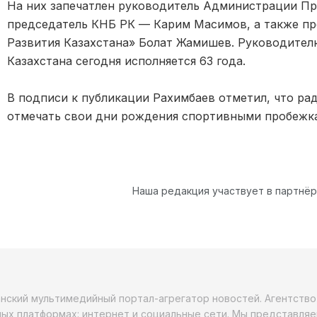
На них запечатлен руководитель Администрации Пр
председатель КНБ РК — Карим Масимов, а также пр
Развития Казахстана» Болат Жамишев. Руководите
Казахстана сегодня исполняется 63 года.
В подписи к публикации Рахимбаев отметил, что ра
отмечать свои дни рождения спортивными пробежк
Наша редакция участвует в партнё
анский мультимедийный портал-агрегатор новостей. Агентств
ых платформах: интернет и социальные сети. Мы представляе