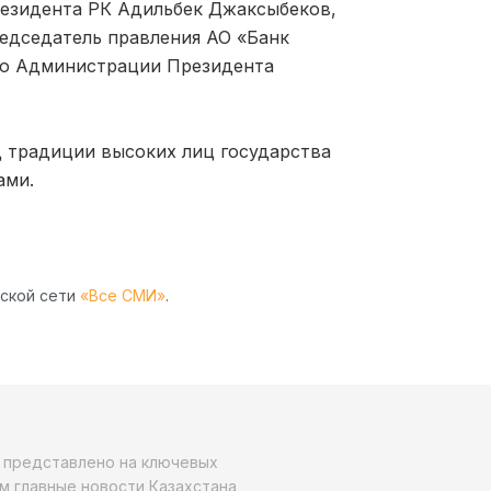
езидента РК Адильбек Джаксыбеков,
едседатель правления АО «Банк
лю Администрации Президента
д традиции высоких лиц государства
ами.
рской сети
«Все СМИ»
.
о представлено на ключевых
м главные новости Казахстана,