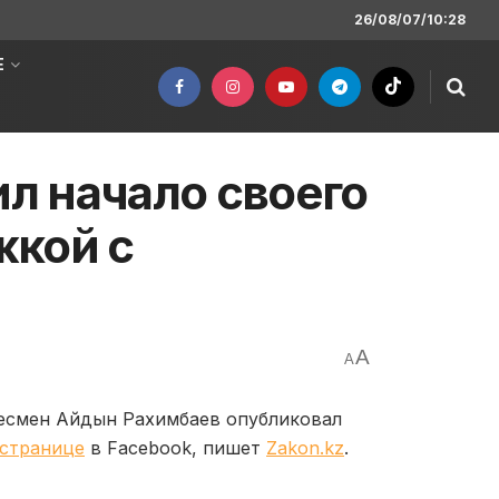
26/08/07/10:28
Е
л начало своего
жкой с
A
A
несмен Айдын Рахимбаев опубликовал
странице
в Facebook, пишет
Zakon.kz
.