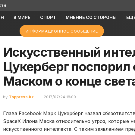
сти
АН
В МИРЕ
СПОРТ
МНЕНИЕ СО СТОРОНЫ
ЕЩ
ИНФОРМАЦИОННОЕ СООБЩЕНИЕ
Искусственный инте
Цукерберг поспорил
Маском о конце свет
by
Toppress.kz
2017/07/24 18:00
Глава Facebook Марк Цукерберг назвал «безответст
SpaceX Илона Маска относительно угроз, которые н
искусственного интеллекта. С таким заявлением пр