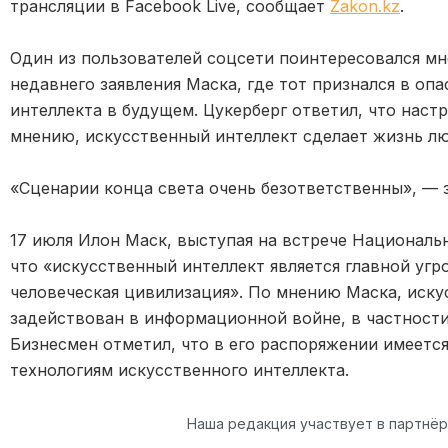
трансляции в Facebook Live, сообщает
Zakon.kz
.
Один из пользователей соцсети поинтересовался м
недавнего заявления Маска, где тот признался в опа
интеллекта в будущем. Цукерберг ответил, что наст
мнению, искусственный интеллект сделает жизнь лю
«Сценарии конца света очень безответственны», — з
17 июля Илон Маск, выступая на встрече Националь
что «искусственный интеллект является главной угр
человеческая цивилизация». По мнению Маска, иск
задействован в информационной войне, в частност
Бизнесмен отметил, что в его распоряжении имеетс
технологиям искусственного интеллекта.
Наша редакция участвует в партнё