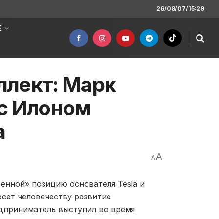
26/08/07/15:29
Е
ллект: Марк
 с Илоном
а
A
A
венной» позицию основателя Tesla и
есет человечеству развитие
едприниматель выступил во время