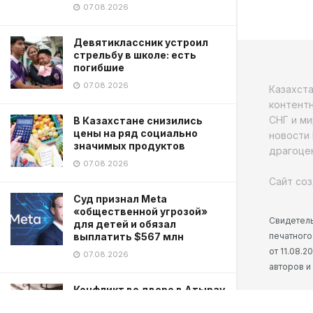
07.08.2026
Девятиклассник устроил
стрельбу в школе: есть
погибшие
07.08.2026
Казахст
контентн
СНГ и ми
В Казахстане снизились
цены на ряд социально
новости 
значимых продуктов
драгоцен
07.08.2026
Сайт соз
Суд признал Meta
«общественной угрозой»
Свидетель
для детей и обязал
печатного
выплатить $567 млн
от 11.08.
07.08.2026
авторов и
Конфликт во дворе в Атырау
закончился нападением на