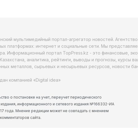
анский мультимедийный портал-агрегатор новостей. Агентств
ых платформах: интернет и социальные сети. Мы представляе
ра. Информационный портал TopPress.kz - это финансовые, эк
Казахстана, аналитика, рейтинги, выводы и прогнозы, курсы в
ных металлов, сырьевых и несырьевых ресурсов, новости бан
дан компанией «Digital idea»
ство о постановке на учет, переучет периодического
 издания, информационного и сетевого издания №166332-ИА
2017 года. Мнение редакции может не совпадать с мнением
 комментаторов сайта.