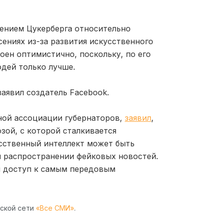
нением Цукерберга относительно
сениях из-за развития искусственного
роен оптимистично, поскольку, по его
дей только лучше.
аявил создатель Facebook.
ной ассоциации губернаторов,
заявил
,
озой, с которой сталкивается
усственный интеллект может быть
и распространении фейковых новостей.
я доступ к самым передовым
рской сети
«Все СМИ»
.