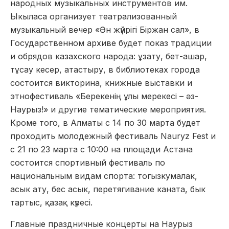
народных музыкальных инструментов им.
Ыкыласа организует театрализованный
музыкальный вечер «Ән жүйрігі Біржан сал», в
Государственном архиве будет показ традиции
и обрядов казахского народа: ұзату, бет-ашар,
тұсау кесер, атастыру, в библиотеках города
состоится викторина, книжные выставки и
этнофестиваль «Берекенің ұлы мерекесі – әз-
Наурыз!» и другие тематические мероприятия.
Кроме того, в Алматы с 14 по 30 марта будет
проходить молодежный фестиваль Nauryz Fest и
с 21 по 23 марта с 10:00 на площади Астана
состоится спортивный фестиваль по
национальным видам спорта: тогызкумалак,
асык ату, бес асык, перетягивание каната, бык
тартыс, қазақ күресі.
Главные праздничные концерты на Наурыз