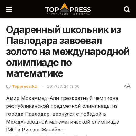
Одаренный школьник из
Павлодара завоевал
золото на международной
олимпиаде по
математике
A
by
Toppress.kz
2017/07/24 18:00
A
Амир Мохаммед-Али трехкратный чемпиона
республиканской предметной олимпиады из
города Павлодар, вернулся с победой в
Международной математической олимпиаде
IMO в Рио-де-Жанейро,