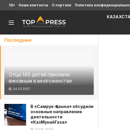
18+
Наши контакты
О портале
Политика конфиденциально
КАЗАХСТ
Последние
Отца 145 детей признали
виновным в многоженстве
24.07.2017
В «Самрук-Қазына» обсудили
основные направления
деятельности
«КазМунайГаза»
07.08.2026