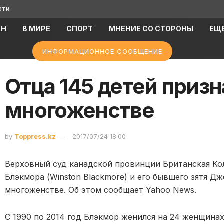
сти
АН
В МИРЕ
СПОРТ
МНЕНИЕ СО СТОРОНЫ
ЕЩ
ИНФОРМАЦИОННОЕ СООБЩЕНИЕ
Отца 145 детей приз
многоженстве
by
Toppress.kz
2017/07/24 18:00
Верховный суд канадской провинции Британская Кол
Блэкмора (Winston Blackmore) и его бывшего зятя Д
многоженстве. Об этом сообщает Yahoo News.
С 1990 по 2014 год Блэкмор женился на 24 женщинах, 