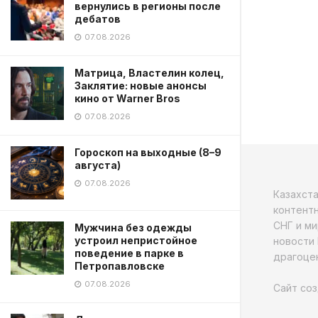
вернулись в регионы после
дебатов
07.08.2026
Матрица, Властелин колец,
Заклятие: новые анонсы
кино от Warner Bros
07.08.2026
Гороскоп на выходные (8–9
августа)
07.08.2026
Казахст
контентн
СНГ и ми
Мужчина без одежды
устроил непристойное
новости 
поведение в парке в
драгоцен
Петропавловске
07.08.2026
Сайт соз