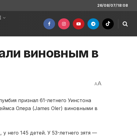
26/08/07/18:08
Е
нали виновным в
A
A
умбия признал 61-летнего Уинстона
жеймса Олера (James Oler) виновными в
у него 145 детей. У 53-летнего зятя —