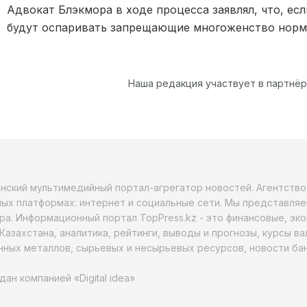
Адвокат Блэкмора в ходе процесса заявлял, что, ес
будут оспаривать запрещающие многоженство норм
Наша редакция участвует в партнё
анский мультимедийный портал-агрегатор новостей. Агентств
ых платформах: интернет и социальные сети. Мы представляе
ра. Информационный портал TopPress.kz - это финансовые, эк
Казахстана, аналитика, рейтинги, выводы и прогнозы, курсы в
ных металлов, сырьевых и несырьевых ресурсов, новости бан
дан компанией «Digital idea»