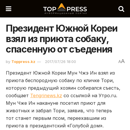
Президент Южной Кореи
взял из приюта собаку,
спасенную от съедения
A
by
Toppress.kz
2017/07/26 18:00
A
Президент Южной Кореи Мун Чжэ Ин взял из
приюта беспородную собаку по кличке Тори,
которую предыдущий хозяин собирался съесть,
сообщает
Tengrinews.kz
со ссылкой на Утро.ru.
Мун Чже Ин накануне посетил приют для
животных и забрал Тори, заявив, что теперь
тот станет первым псом, переехавшим из
приюта в президентский «Голубой дом».