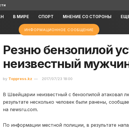
сти
АН
В МИРЕ
СПОРТ
МНЕНИЕ СО СТОРОНЫ
ЕЩ
ИНФОРМАЦИОННОЕ СООБЩЕНИЕ
Резню бензопилой у
неизвестный мужчин
by
Toppress.kz
2017/07/23 18:00
В Швейцарии неизвестный с бензопилой атаковал л
результате несколько человек были ранены, сообща
на newsru.com.
По информации местной полиции, в результате напа