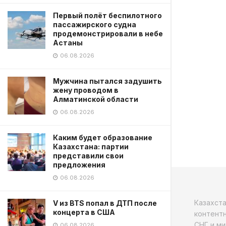
Первый полёт беспилотного
пассажирского судна
продемонстрировали в небе
Астаны
06.08.2026
Мужчина пытался задушить
жену проводом в
Алматинской области
06.08.2026
Каким будет образование
Казахстана: партии
представили свои
предложения
06.08.2026
Казахст
V из BTS попал в ДТП после
концерта в США
контентн
СНГ и ми
06.08.2026