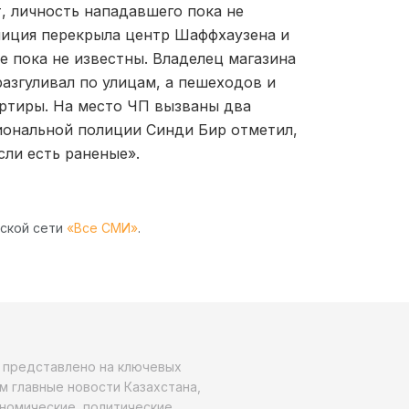
, личность нападавшего пока не
олиция перекрыла центр Шаффхаузена и
е пока не известны. Владелец магазина
разгуливал по улицам, а пешеходов и
артиры. На место ЧП вызваны два
гиональной полиции Синди Бир отметил,
сли есть раненые».
рской сети
«Все СМИ»
.
о представлено на ключевых
м главные новости Казахстана,
ономические, политические