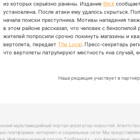
из которых серьёзно ранены. Издание
Blick
сообщает
установлена. После атаки ему удалось скрыться. П
начала поиски преступника. Мотивы нападения такж
в этом районе рассказал, что человек с бензопилой 
жителей попросили срочно покинуть магазины и кв
вертолета, передает
The Local
. Пресс-секретарь ре
что вертолеты патрулируют местность «на случай, е
Наша редакция участвует в партнё
анский мультимедийный портал-агрегатор новостей. Агентств
ых платформах: интернет и социальные сети. Мы представляе
ра. Информационный портал TopPress.kz - это финансовые, эк