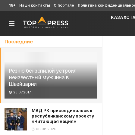
18+
Наши контакты
О портале
Политика конфиденциально
КАЗАХСТ
Последние
Резню бензопилой устроил
неизвестный мужчина в
Швейцарии
23.07.2017
МВД РК присоединилось к
республиканскому проекту
«Читающая нация»
06.08.2026