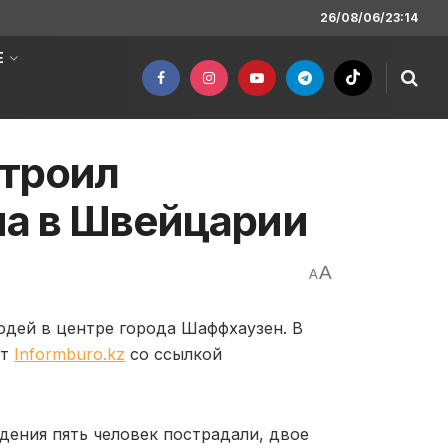
26/08/06/23:14
Е
строил
а в Швейцарии
A
A
юдей в центре города Шаффхаузен. В
ет
Informburo.kz
со ссылкой
дения пять человек пострадали, двое