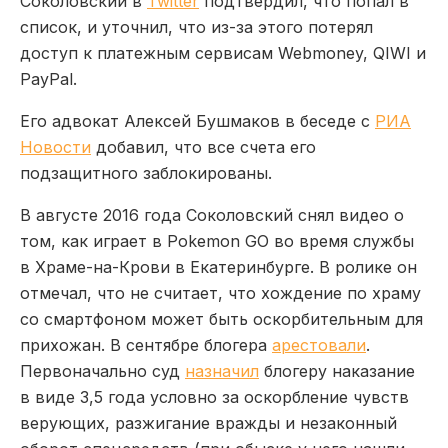
Соколовский в
Twitter
подтвердил, что попал в
список, и уточнил, что из-за этого потерял
доступ к платежным сервисам Webmoney, QIWI и
PayPal.
Его адвокат Алексей Бушмаков в беседе с
РИА
Новости
добавил, что все счета его
подзащитного заблокированы.
В августе 2016 года Соколовский снял видео о
том, как играет в Pokemon GO во время службы
в Храме-на-Крови в Екатеринбурге. В ролике он
отмечал, что не считает, что хождение по храму
со смартфоном может быть оскорбительным для
прихожан. В сентябре блогера
арестовали
.
Первоначально суд
назначил
блогеру наказание
в виде 3,5 года условно за оскорбление чувств
верующих, разжигание вражды и незаконный