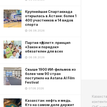
Крупнейшая Спартакиада
открылась в Астане: более 1
400 участников и 14 видов
спорта
08.08.2026
Партия «Әділет»: принцип
«Закон и порядок»
обязателен для всех
08.08.2026
Свыше 1900 ИИ-фильмов из
более чем 90 стран
поступило на Astana AI Film
Festival
07.08.2026
Казахст
Казахстан: нефть и медь.
контентн
Кто на самом деле держит
СНГ и ми