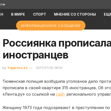
сти
АН
В МИРЕ
СПОРТ
МНЕНИЕ СО СТОРОНЫ
ЕЩ
ИНФОРМАЦИОННОЕ СООБЩЕНИЕ
Россиянка прописала 
иностранцев
by
Toppress.kz
2017/07/30 18:00
Тюменская полиция возбудила уголовное дело прот
прописала в своей квартире 315 иностранцев. Об эт
«Лента.ру» со ссылкой на
сайт
регионального управ
Женщину 1973 года подозревают в преступлении по 