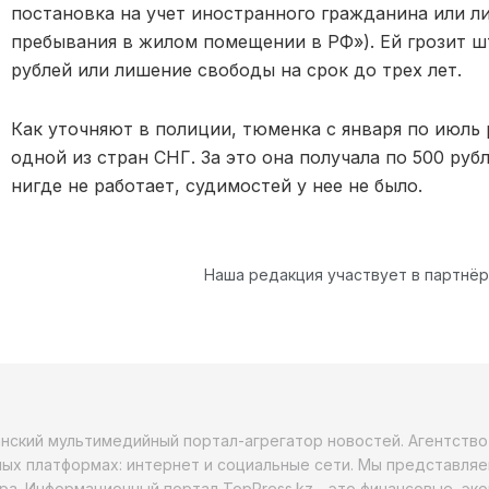
постановка на учет иностранного гражданина или л
пребывания в жилом помещении в РФ»). Ей грозит шт
рублей или лишение свободы на срок до трех лет.
Как уточняют в полиции, тюменка с января по июль
одной из стран СНГ. За это она получала по 500 руб
нигде не работает, судимостей у нее не было.
Наша редакция участвует в партнё
анский мультимедийный портал-агрегатор новостей. Агентств
ых платформах: интернет и социальные сети. Мы представляе
ра. Информационный портал TopPress.kz - это финансовые, эк