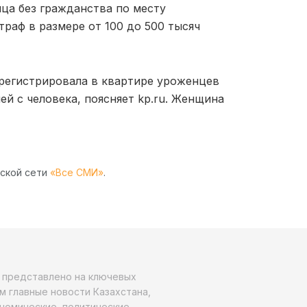
ица без гражданства по месту
раф в размере от 100 до 500 тысяч
 регистрировала в квартире уроженцев
лей с человека, поясняет kp.ru. Женщина
рской сети
«Все СМИ»
.
о представлено на ключевых
м главные новости Казахстана,
ономические, политические