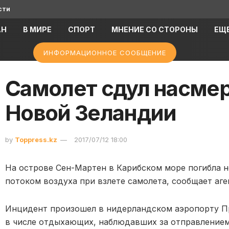
сти
АН
В МИРЕ
СПОРТ
МНЕНИЕ СО СТОРОНЫ
ЕЩ
ИНФОРМАЦИОННОЕ СООБЩЕНИЕ
Самолет сдул насмер
Новой Зеландии
by
Toppress.kz
2017/07/12 18:00
На острове Сен-Мартен в Карибском море погибла н
потоком воздуха при взлете самолета, сообщает аг
Инцидент произошел в нидерландском аэропорту П
в числе отдыхающих, наблюдавших за отправлением с