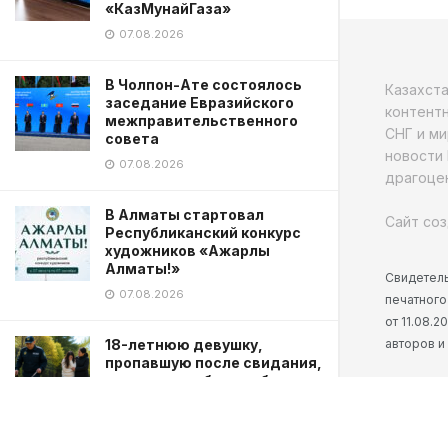
«КазМунайГаза»
07.08.2026
В Чолпон-Ате состоялось
Казахст
заседание Евразийского
контентн
межправительственного
СНГ и ми
совета
новости 
07.08.2026
драгоцен
В Алматы стартовал
Сайт соз
Республиканский конкурс
художников «Ажарлы
Алматы!»
Свидетель
07.08.2026
печатного
от 11.08.
авторов и
18-летнюю девушку,
пропавшую после свидания,
нашла служебная собака в
Караганде
07.08.2026