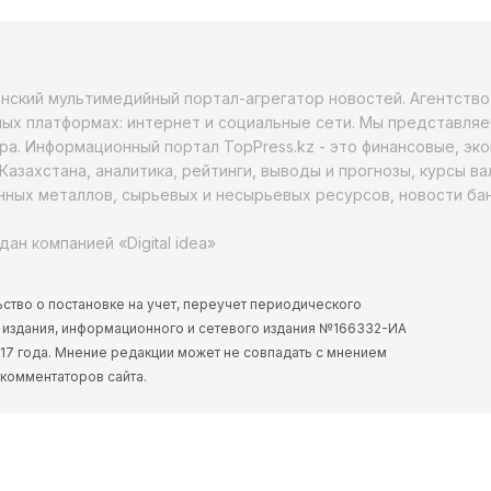
анский мультимедийный портал-агрегатор новостей. Агентств
ых платформах: интернет и социальные сети. Мы представляе
ра. Информационный портал TopPress.kz - это финансовые, эк
Казахстана, аналитика, рейтинги, выводы и прогнозы, курсы в
ных металлов, сырьевых и несырьевых ресурсов, новости бан
дан компанией «Digital idea»
ство о постановке на учет, переучет периодического
 издания, информационного и сетевого издания №166332-ИА
2017 года. Мнение редакции может не совпадать с мнением
 комментаторов сайта.