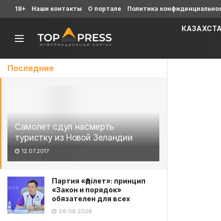
18+
Наши контакты
О портале
Политика конфиденциально
КАЗАХСТ
Последние
Самолет сдул насмерть
туристку из Новой Зеландии
12.07.2017
Партия «Әділет»: принцип
«Закон и порядок»
обязателен для всех
08.08.2026