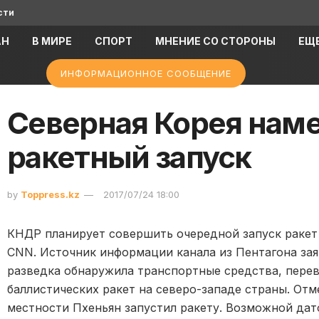
сти
АН
В МИРЕ
СПОРТ
МНЕНИЕ СО СТОРОНЫ
ЕЩ
ИНФОРМАЦИОННОЕ СООБЩЕНИЕ
Северная Корея нам
ракетный запуск
by
Toppress.kz
2017/07/24 18:00
КНДР планирует совершить очередной запуск ракет 
CNN. Источник информации канала из Пентагона зая
разведка обнаружила транспортные средства, пере
баллистических ракет на северо-западе страны. Отме
местности Пхеньян запустил ракету. Возможной дат