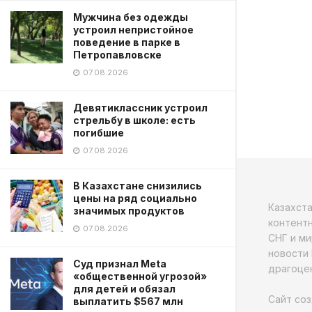
Мужчина без одежды
устроил непристойное
поведение в парке в
Петропавловске
07.08.2026
Девятиклассник устроил
стрельбу в школе: есть
погибшие
07.08.2026
В Казахстане снизились
цены на ряд социально
Казахст
значимых продуктов
контентн
07.08.2026
СНГ и ми
новости 
Суд признал Meta
драгоцен
«общественной угрозой»
для детей и обязал
Сайт соз
выплатить $567 млн