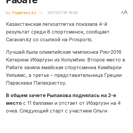
A
by
Toppress.kz
2017/07/16 18:00
A
Казахстанская легкоатлетка показала 4-й
результат среди 8 спортсменок,
сообщает
Caravan.kz со ссылкой на Prosports.
Лучшей была олимпийская чемпионка Рио-2016
Катерине Ибаргуэн из Колумбии. Второе место в
Рабате заняла ямайская спортсменка Кимберли
Уильямс, а третье – представительница Греции
Параскеви Папахристоу.
В общем зачете Рыпакова поднялась на 2-е
место
с 11 баллами и отстает от Ибаргуэн на 4
очка. Следующий старт с участием Ольги
пройдет 21 июля в
Монако
.