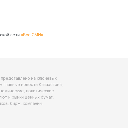
рской сети
«Все СМИ»
.
о представлено на ключевых
м главные новости Казахстана,
ономические, политические
алют и рынки ценных бумаг,
ков, бирж, компаний.