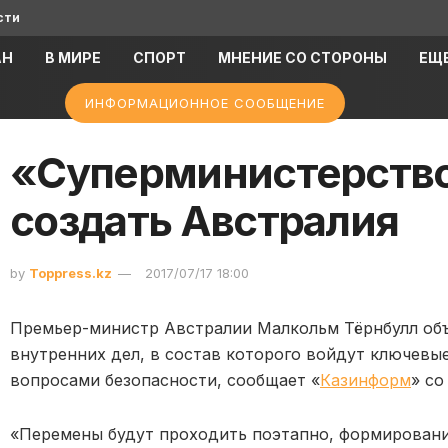
сти
АН
В МИРЕ
СПОРТ
МНЕНИЕ СО СТОРОНЫ
ЕЩ
ИНФОРМАЦИОННОЕ СООБЩЕНИЕ
«Суперминистерство
создать Австралия
by
Toppress.kz
2017/07/17 18:00
Премьер-министр Австралии Малкольм Тёрнбулл объ
внутренних дел, в состав которого войдут ключевы
вопросами безопасности, сообщает «
Казинформ
» со
«Перемены будут проходить поэтапно, формировани