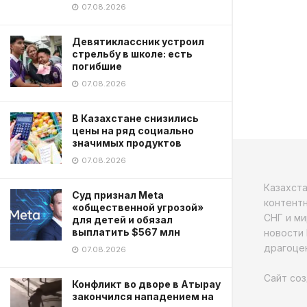
07.08.2026
Девятиклассник устроил
стрельбу в школе: есть
погибшие
07.08.2026
В Казахстане снизились
цены на ряд социально
значимых продуктов
07.08.2026
Казахст
Суд признал Meta
контентн
«общественной угрозой»
СНГ и ми
для детей и обязал
выплатить $567 млн
новости 
драгоцен
07.08.2026
Сайт соз
Конфликт во дворе в Атырау
закончился нападением на