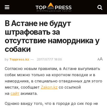
В Астане не будут
штрафовать за
отсутствие намордника у
собаки
A
by
Toppress.kz
2017/07/17 18:00
A
Согласно новым правилам, в Астане выгуливать
собак можно только на коротком поводке и в
наморднике, в специально отведенных для этого
местах, сообщает
Zakon.kz
со ссылкой
на
сайт
акимата.
Однако ввиду того, что в городе до сих пор не