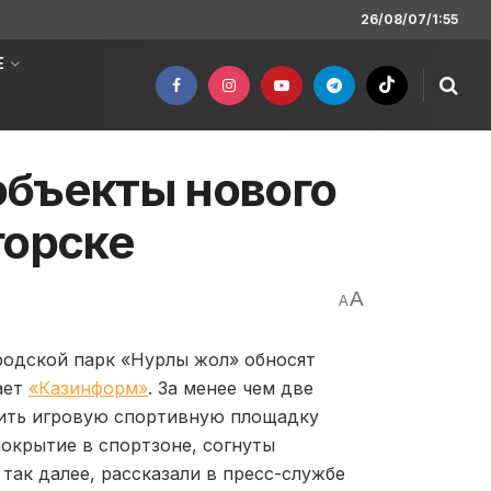
26/08/07/1:55
Е
объекты нового
горске
A
A
родской парк «Нурлы жол» обносят
ает
«Казинформ»
. За менее чем две
дить игровую спортивную площадку
окрытие в спортзоне, согнуты
так далее, рассказали в пресс-службе