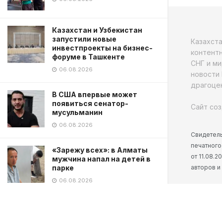
Казахстан и Узбекистан
запустили новые
Казахст
инвестпроекты на бизнес-
контентн
форуме в Ташкенте
СНГ и ми
06.08.2026
новости 
драгоцен
В США впервые может
появиться сенатор-
Сайт соз
мусульманин
06.08.2026
Свидетель
печатного
«Зарежу всех»: в Алматы
от 11.08.
мужчина напал на детей в
авторов и
парке
06.08.2026
TikTok блогера застрелили в
прямом эфире в Мексике