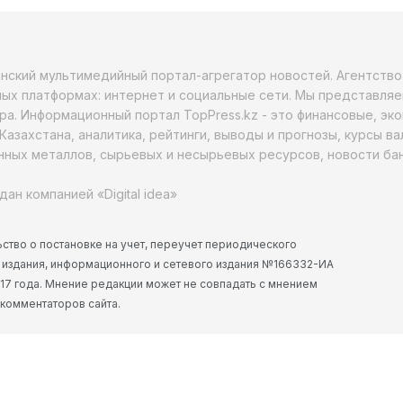
анский мультимедийный портал-агрегатор новостей. Агентств
ых платформах: интернет и социальные сети. Мы представляе
ра. Информационный портал TopPress.kz - это финансовые, эк
Казахстана, аналитика, рейтинги, выводы и прогнозы, курсы в
ных металлов, сырьевых и несырьевых ресурсов, новости бан
дан компанией «Digital idea»
ство о постановке на учет, переучет периодического
 издания, информационного и сетевого издания №166332-ИА
2017 года. Мнение редакции может не совпадать с мнением
 комментаторов сайта.