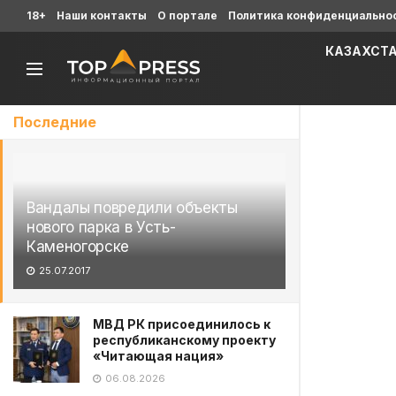
18+
Наши контакты
О портале
Политика конфиденциально
КАЗАХСТ
Последние
Вандалы повредили объекты
нового парка в Усть-
Каменогорске
25.07.2017
МВД РК присоединилось к
республиканскому проекту
«Читающая нация»
06.08.2026