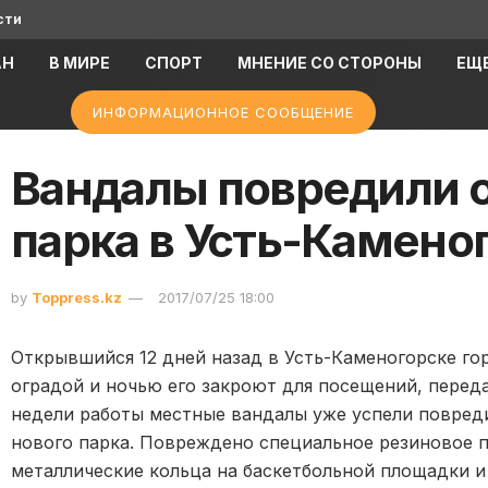
сти
АН
В МИРЕ
СПОРТ
МНЕНИЕ СО СТОРОНЫ
ЕЩ
ИНФОРМАЦИОННОЕ СООБЩЕНИЕ
Вандалы повредили 
парка в Усть-Камено
by
Toppress.kz
2017/07/25 18:00
Открывшийся 12 дней назад в Усть-Каменогорске го
оградой и ночью его закроют для посещений, перед
недели работы местные вандалы уже успели повре
нового парка. Повреждено специальное резиновое п
металлические кольца на баскетбольной площадки и 