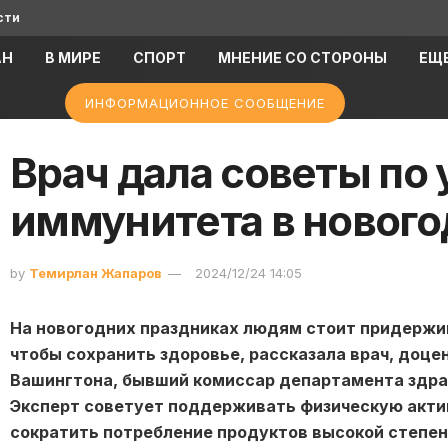
сти
АН
В МИРЕ
СПОРТ
МНЕНИЕ СО СТОРОНЫ
ЕЩ
ИНФОРМАЦИОННОЕ СООБЩЕНИЕ
Врач дала советы по
иммунитета в нового
by
Темирлан Жапаров
2024/12/24 14:05
На новогодних праздниках людям стоит придержи
чтобы сохранить здоровье, рассказала врач, доц
Вашингтона, бывший комиссар департамента здра
Эксперт советует поддерживать физическую акти
сократить потребление продуктов высокой степени