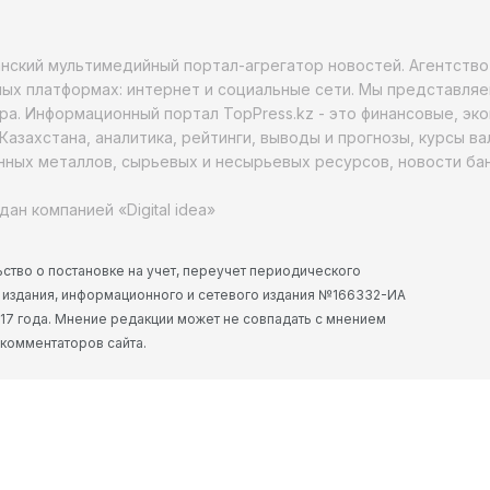
анский мультимедийный портал-агрегатор новостей. Агентств
ых платформах: интернет и социальные сети. Мы представляе
ра. Информационный портал TopPress.kz - это финансовые, эк
Казахстана, аналитика, рейтинги, выводы и прогнозы, курсы в
ных металлов, сырьевых и несырьевых ресурсов, новости бан
дан компанией «Digital idea»
ство о постановке на учет, переучет периодического
 издания, информационного и сетевого издания №166332-ИА
2017 года. Мнение редакции может не совпадать с мнением
 комментаторов сайта.