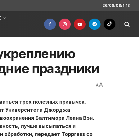
26/08/08/1:13
Е
 укреплению
дние праздники
A
A
ваться трех полезных привычек,
ент Университета Джорджа
воохранения Балтимора Леана Вэн.
вность, лучше высыпаться и
 обработки, передает Toppress со