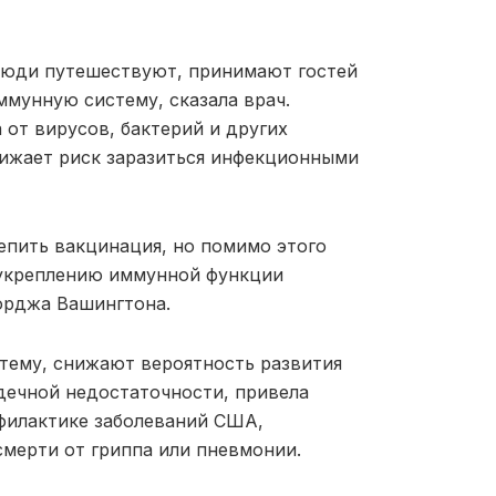
 люди путешествуют, принимают гостей
ммунную систему, сказала врач.
от вирусов, бактерий и других
нижает риск заразиться инфекционными
епить вакцинация, но помимо этого
 укреплению иммунной функции
орджа Вашингтона.
тему, снижают вероятность развития
рдечной недостаточности, привела
филактике заболеваний США,
смерти от гриппа или пневмонии.