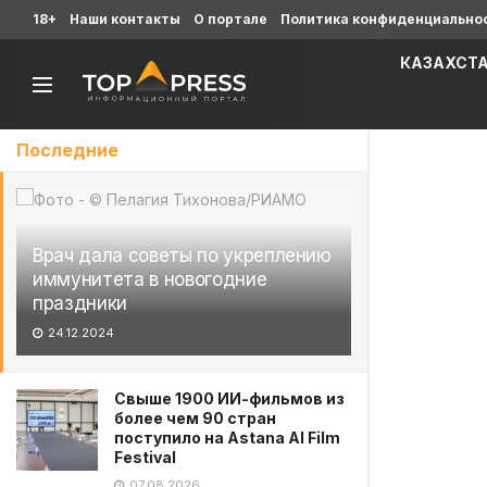
18+
Наши контакты
О портале
Политика конфиденциально
КАЗАХСТ
Последние
Врач дала советы по укреплению
иммунитета в новогодние
праздники
24.12.2024
Свыше 1900 ИИ-фильмов из
более чем 90 стран
поступило на Astana AI Film
Festival
07.08.2026