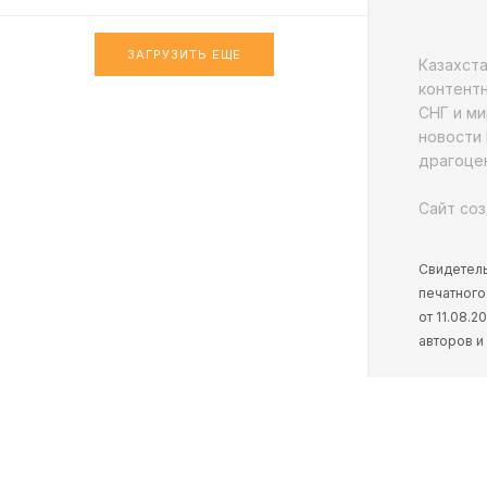
ЗАГРУЗИТЬ ЕЩЕ
Казахст
контентн
СНГ и ми
новости 
драгоцен
Сайт соз
Свидетель
печатного
от 11.08.
авторов и