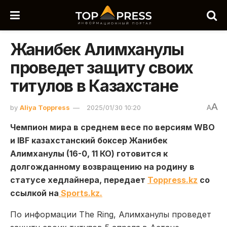
Жанибек Алимханулы
проведет защиту своих
титулов в Казахстане
A
by
Aliya Toppress
2025/01/30 10:20
A
Чемпион мира в среднем весе по версиям WBO
и IBF казахстанский боксер Жанибек
Алимханулы (16-0, 11 КО) готовится к
долгожданному возвращению на родину в
статусе хедлайнера, передает
Toppress.kz
со
ссылкой на
Sports.kz.
По информации The Ring, Алимханулы проведет