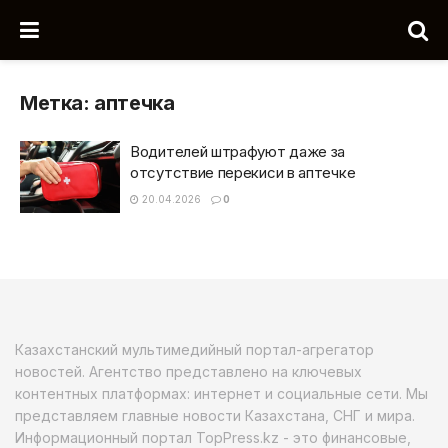
Метка:
аптечка
Водителей штрафуют даже за
отсутствие перекиси в аптечке
20.04.2026
0
Казахстанский мультимедийный портал-агрегатор
новостей. Агентство представлено на ключевых
контентных платформах: интернет и социальные сети. Мы
представляем главные новости Казахстана, СНГ и мира.
Информационный портал TopPress.kz - это финансовые,