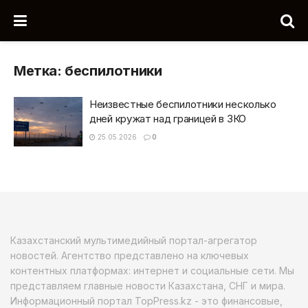
Метка:
беспилотники
Неизвестные беспилотники несколько
дней кружат над границей в ЗКО
25.05.2026
0
Казахстанский мультимедийный портал-агрегатор
новостей. Агентство представлено на ключевых
контентных платформах: интернет и социальные сети. Мы
представляем главные новости Казахстана, СНГ и мира.
Информационный портал TopPress.kz - это финансовые,