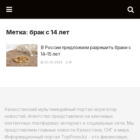
Метка:
брак с 14 лет
В России предложили разрешить браки с
14–15 лет
20.05.2026
0
Казахстанский мультимедийный портал-агрегатор
новостей. Агентство представлено на ключевых
контентных платформах: интернет и социальные сети. Мы
представляем главные новости Казахстана, СНГ и мира.
Информационный портал TopPress.kz - это финансовые,