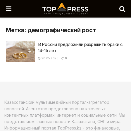
Метка:
демографический рост
В России предложили разрешить браки с
14–15 лет
20.05.2026
0
Казахстанский мультимедийный портал-агрегатор
новостей. Агентство представлено на ключевых
контентных платформах: интернет и социальные сети. Мы
представляем главные новости Казахстана, СНГ и мира.
Информационный портал TopPress.kz - это финансовые,