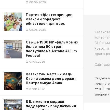
08.08.2026
Партия «Әділет»: принцип
«Закон и порядок»
обязателен для всех
08.08.2026
Казахст
контентн
Свыше 1900 ИИ-фильмов из
СНГ и ми
более чем 90 стран
новости 
поступило на Astana AI Film
драгоцен
Festival
07.08.2026
Сайт соз
Казахстан: нефть и медь.
Свидетель
Кто на самом деле держит
Центральную Азию
печатного
от 11.08.
07.08.2026
авторов и
В Шымкенте медики
поддержали предложения