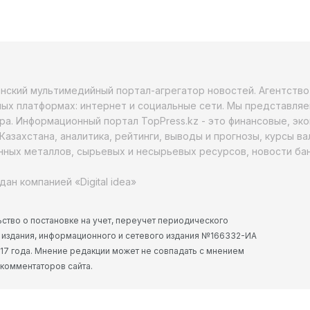
анский мультимедийный портал-агрегатор новостей. Агентств
ых платформах: интернет и социальные сети. Мы представляе
ра. Информационный портал TopPress.kz - это финансовые, эк
Казахстана, аналитика, рейтинги, выводы и прогнозы, курсы в
ных металлов, сырьевых и несырьевых ресурсов, новости бан
дан компанией «Digital idea»
ство о постановке на учет, переучет периодического
 издания, информационного и сетевого издания №166332-ИА
2017 года. Мнение редакции может не совпадать с мнением
 комментаторов сайта.