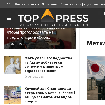
Последние
18+
Наши контакты
О портале
Политика конфиденциально
«Құрылтайға жол»: известный
казахстанский ультрамарафонец
преодолеет 1300 километров,
чтобы проголосовать на
предстоящих выборах
Метк
09.08.2026
Мать умершего подростка
из Актау добивается
встречи с министром
здравоохранения
08.08.2026
Крупнейшая Спартакиада
открылась в Астане: более 1
400 участников и 14 видов
спорта